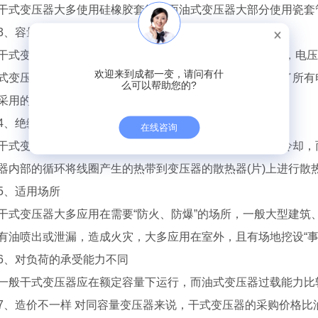
干式变压器大多使用硅橡胶套管，而油式变压器大部分使用瓷套
3、容量及电压不同
干式变压器一般适用于配电用，容量大都在1600KVA以下，电压在
欢迎来到成都一变，请问有什
式变压器却可以从小到大做到全部容量，电压等级也做到了所有电压
么可以帮助您的?
采用的一定是油式变压器。
4、绝缘和散热不一样
在线咨询
干式变压器一般用树脂绝缘，靠自然风冷，大容量靠风机冷却，
器内部的循环将线圈产生的热带到变压器的散热器(片)上进行散
5、适用场所
干式变压器大多应用在需要“防火、防爆”的场所，一般大型建筑、
有油喷出或泄漏，造成火灾，大多应用在室外，且有场地挖设“事
6、对负荷的承受能力不同
一般干式变压器应在额定容量下运行，而油式变压器过载能力比
7、造价不一样 对同容量变压器来说，干式变压器的采购价格比