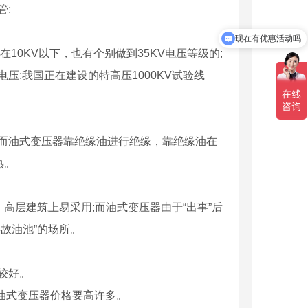
管;
现在有优惠活动吗
10KV以下，也有个别做到35KV电压等级的;
;我国正在建设的特高压1000KV试验线
而油式变压器靠绝缘油进行绝缘，靠绝缘油在
热。
高层建筑上易采用;而油式变压器由于“出事”后
故油池”的场所。
较好。
油式变压器价格要高许多。